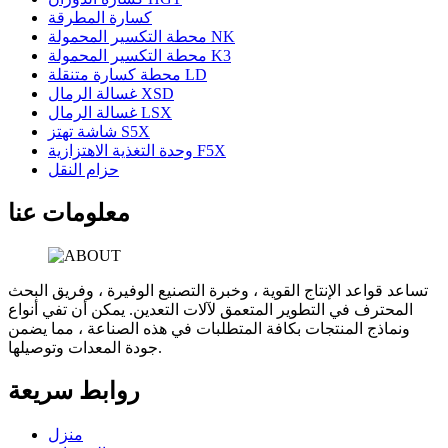
كسارة المطرقة
محطة التكسير المحمولة NK
محطة التكسير المحمولة K3
محطة كسارة متنقلة LD
غسالة الرمال XSD
غسالة الرمال LSX
شاشة تهتز S5X
وحدة التغذية الاهتزازية F5X
حزام النقل
معلومات عنا
تساعد قواعد الإنتاج القوية ، وخبرة التصنيع الوفيرة ، وفريق البحث
المحترف في التطوير المتعمق لآلات التعدين. يمكن أن تفي أنواع
ونماذج المنتجات بكافة المتطلبات في هذه الصناعة ، مما يضمن
جودة المعدات وتوصيلها.
روابط سريعة
منزل